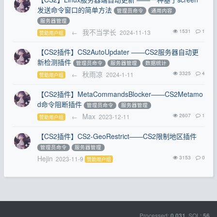
发送命令窗口的简单方法
管理员命令
通用内容
服务器管理
我不当学长
1531
1
←
2024-11-13
赞助用户组
【CS2插件】CS2AutoUpdater ——CS2服务器自动更
新检测插件
管理员命令
服务器管理
数据统计
秋雨凉
3325
4
←
2024-1-11
赞助用户组
【CS2插件】MetaCommandsBlocker——CS2Metamo
d命令阻断插件
管理员命令
服务器管理
Max
2607
1
←
2023-12-11
赞助用户组
【CS2插件】CS2-GeoRestrict——CS2限制地区插件
管理员命令
服务器管理
Hejin
3153
0
2023-11-9
赞助用户组
Processed:
, SQL:
0.031
56