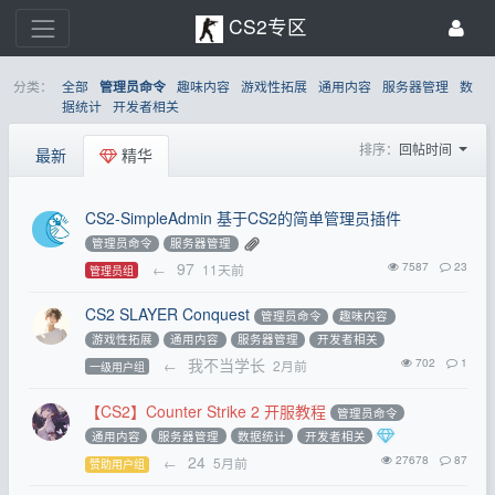
CS2专区
分类：
全部
趣味内容
游戏性拓展
通用内容
服务器管理
数
管理员命令
据统计
开发者相关
排序：
回帖时间
最新
精华
CS2-SimpleAdmin 基于CS2的简单管理员插件
管理员命令
服务器管理
97
7587
23
←
11天前
管理员组
CS2 SLAYER Conquest
管理员命令
趣味内容
游戏性拓展
通用内容
服务器管理
开发者相关
我不当学长
702
1
←
2月前
一级用户组
【CS2】Counter Strike 2 开服教程
管理员命令
通用内容
服务器管理
数据统计
开发者相关
24
27678
87
←
5月前
赞助用户组