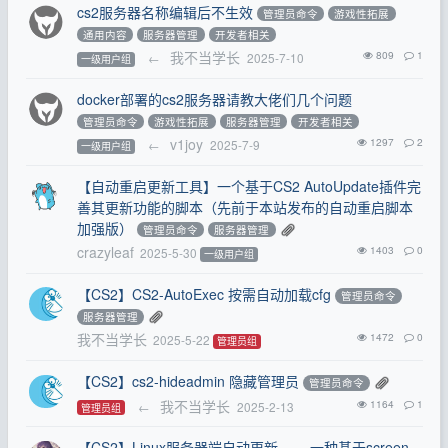
cs2服务器名称编辑后不生效
管理员命令
游戏性拓展
通用内容
服务器管理
开发者相关
我不当学长
809
1
←
2025-7-10
一级用户组
docker部署的cs2服务器请教大佬们几个问题
管理员命令
游戏性拓展
服务器管理
开发者相关
v1joy
1297
2
←
2025-7-9
一级用户组
【自动重启更新工具】一个基于CS2 AutoUpdate插件完
善其更新功能的脚本（先前于本站发布的自动重启脚本
加强版）
管理员命令
服务器管理
crazyleaf
1403
0
2025-5-30
一级用户组
【CS2】CS2-AutoExec 按需自动加载cfg
管理员命令
服务器管理
我不当学长
1472
0
2025-5-22
管理员组
【CS2】cs2-hideadmin 隐藏管理员
管理员命令
我不当学长
1164
1
←
2025-2-13
管理员组
【CS2】Linux服务器端自动更新 ——一种基于screen