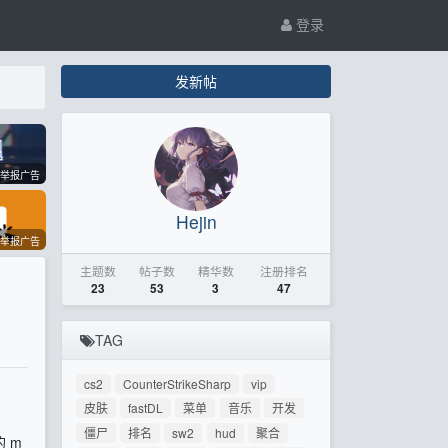
登录
发新帖
举报广告
Hejin
举报广告
主题数
帖子数
精华数
注册排名
23
53
3
47
TAG
cs2
CounterStrikeSharp
vip
皮肤
fastDL
菜单
音乐
开发
僵尸
排名
sw2
hud
聚合
 m