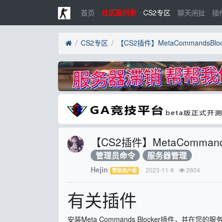
首页
社区服列表
CS2专区
聊天闲扯
插
CS2专区
【CS2插件】MetaComman
管理员命令
服务器管理
Hejin
2023-11-9
2604
赞助用户组
有关插件
安装Meta Commands Blocker插件，