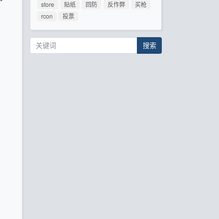
store
贴纸
回防
反作弊
买枪
rcon
投票
搜索