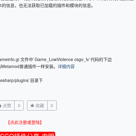
有sm】版本的信息，也无法获取已加载的插件和模块的信息。
gameinfo.gi 文件中`Game_LowViolence csgo_lv`代码的下边
Metamod普通插件一样安装。
详细内容
esharp/plugins`目录下
点赞
0
收藏
0
【点此注册或登陆】