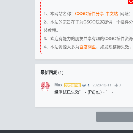
1、本网站名称：
CSGO插件分享-中文站
网址：
2、本站的宗旨在于为CSGO玩家提供一个插件分
装教程。
3、欢迎有能力的朋友共享有趣的CSGO插件资
4、本站资源大多为
百度网盘
，如发现链接失效
最新回复
(
1
)
Max
@Ta
2023-12-11
0
赞助用户组
经测试已失效゜・(PД`q｡)・゜・