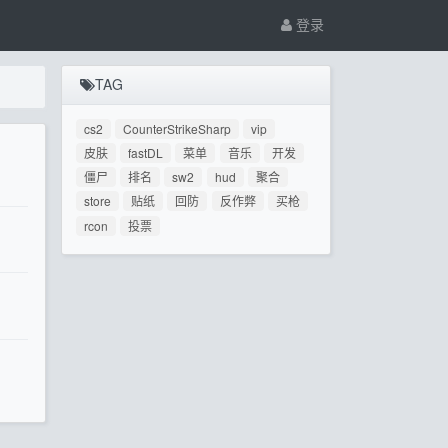
登录
TAG
cs2
CounterStrikeSharp
vip
皮肤
fastDL
菜单
音乐
开发
僵尸
排名
sw2
hud
聚合
store
贴纸
回防
反作弊
买枪
rcon
投票