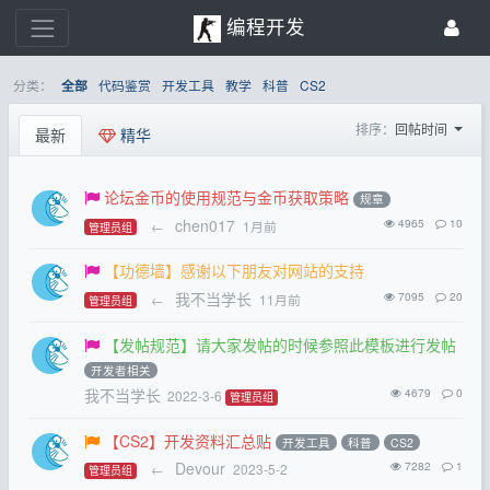
编程开发
分类：
代码鉴赏
开发工具
教学
科普
CS2
全部
排序：
回帖时间
最新
精华
论坛金币的使用规范与金币获取策略
规章
chen017
4965
10
←
1月前
管理员组
【功德墙】感谢以下朋友对网站的支持
我不当学长
7095
20
←
11月前
管理员组
【发帖规范】请大家发帖的时候参照此模板进行发帖
开发者相关
我不当学长
4679
0
2022-3-6
管理员组
【CS2】开发资料汇总贴
开发工具
科普
CS2
Devour
7282
1
←
2023-5-2
管理员组