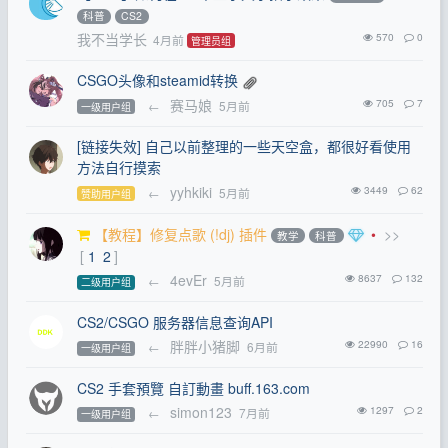
科普
CS2
我不当学长
570
0
4月前
管理员组
CSGO头像和steamid转换
赛马娘
705
7
←
5月前
一级用户组
[链接失效] 自己以前整理的一些天空盒，都很好看使用
方法自行摸索
yyhkiki
3449
62
←
5月前
赞助用户组
【教程】修复点歌 (!dj) 插件
•
>>
教学
科普
[
1
2
]
4evEr
8637
132
←
5月前
二级用户组
CS2/CSGO 服务器信息查询API
胖胖小猪脚
22990
16
←
6月前
一级用户组
CS2 手套預覽 自訂動畫 buff.163.com
simon123
1297
2
←
7月前
一级用户组