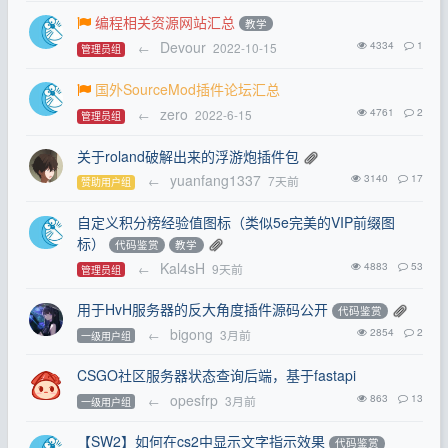
编程相关资源网站汇总
教学
Devour
4334
1
←
2022-10-15
管理员组
国外SourceMod插件论坛汇总
zero
4761
2
←
2022-6-15
管理员组
关于roland破解出来的浮游炮插件包
yuanfang1337
3140
17
←
7天前
赞助用户组
自定义积分榜经验值图标（类似5e完美的VIP前缀图
标）
代码鉴赏
教学
Kal4sH
4883
53
←
9天前
管理员组
用于HvH服务器的反大角度插件源码公开
代码鉴赏
bigong
2854
2
←
3月前
一级用户组
CSGO社区服务器状态查询后端，基于fastapi
opesfrp
863
13
←
3月前
一级用户组
【SW2】如何在cs2中显示文字指示效果
代码鉴赏