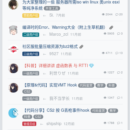
为大家整理的一些 服务器所需iso win linux 类unix esxi
等纯净系统
开发工具
Si.
2044
20
←
7月前
赞助用户组
编译时的Error、Warning大全（附上生草机翻）
Marco_zcl
5905
3
←
11月前
二级用户组
社区服批量压缩资源为bz2格式
9527
4711
13
←
11月前
三级用户组
【科普】详细讲讲 虚函数表 与 RTTI
利世りぜ
1227
2
←
11月前
一级用户组
【原理&代码】实现VMT Hook
代码鉴赏
教学
科普
CS2
我不当学长
1347
1
←
11月前
一级用户组
【代码分享】CS2 按 G丢枪事件hook
代码鉴赏
教学
科普
CS2
shipship
1788
1
←
12月前
管理员组