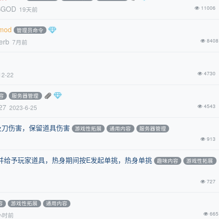
SGOD
11006
19天前
mod
管理员命令
erb
8408
7月前
4730
12-22
容
服务器管理
27
4543
2023-6-25
以及刀伤害，保留道具伤害
游戏性拓展
通用内容
服务器管理
913
跑图并给予玩家道具，热身期间按E发起单挑，热身单挑
趣味内容
游戏性拓展
727
容
游戏性拓展
通用内容
665
小时前