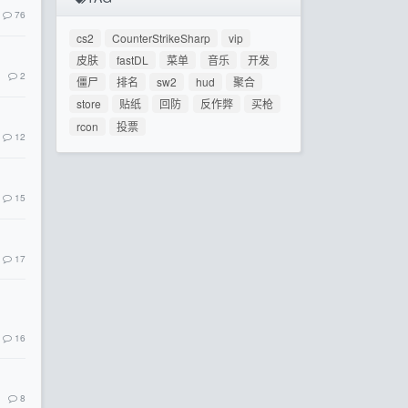
76
cs2
CounterStrikeSharp
vip
皮肤
fastDL
菜单
音乐
开发
2
僵尸
排名
sw2
hud
聚合
store
贴纸
回防
反作弊
买枪
rcon
投票
12
15
17
16
8