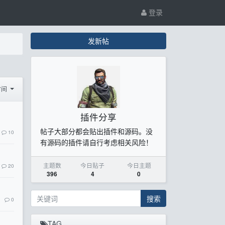
登录
发新帖
时间
插件分享
帖子大部分都会贴出插件和源码。没
10
有源码的插件请自行考虑相关风险！
主题数
今日贴子
今日主题
20
396
4
0
搜索
0
TAG