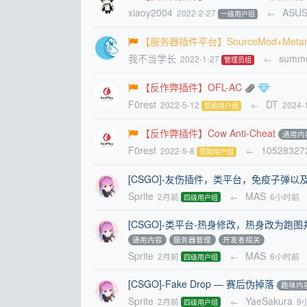
xiaoy2004
ASU
2022-2-27
←
一级用户组
【服务器插件平台】SourceMod+Meta
我不当学长
summ
2022-1-27
←
管理员组
【反作弊插件】OFL-AC
F0rest
DT
2022-5-12
←
2024-
赞助用户组
【反作弊插件】Cow Anti-Cheat
通用内
F0rest
10528327
2022-5-8
←
赞助用户组
[CSGO]-友伤插件，类平台，免疫子弹
Sprite
MAS
2月前
←
6小时前
四级用户组
[CSGO]-类平台-热身修改，热身改为
通用内容
服务器管理
开发者相关
Sprite
MAS
2月前
←
6小时前
四级用户组
[CSGO]-Fake Drop — 赛后伪掉落
趣味内
Sprite
YaeSakura
2月前
←
9
四级用户组