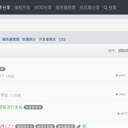
件分享
编程开发
MOD分享
服务器搭建
社区服分享
搜索
服务器管理
数据统计
开发者相关
CS2
排序：
回帖
规章
17
4961
1月前
当学长
7091
11月前
模板进行发帖
开发者相关
4677
件1.7.1
管理员命令
游戏性拓展
服务器管理