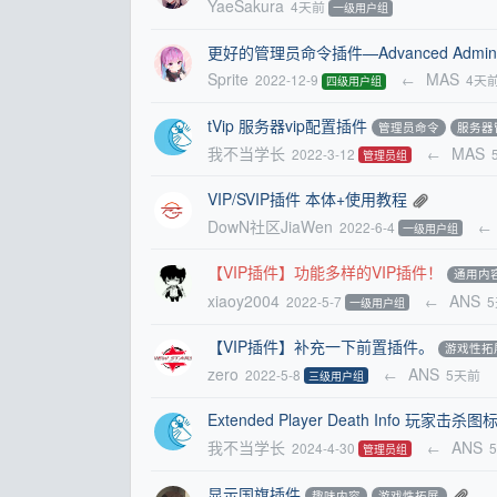
YaeSakura
4天前
一级用户组
更好的管理员命令插件—Advanced Admi
Sprite
MAS
2022-12-9
←
4天
四级用户组
tVip 服务器vip配置插件
管理员命令
服务器
我不当学长
MAS
2022-3-12
←
管理员组
VIP/SVIP插件 本体+使用教程
DowN社区JiaWen
2022-6-4
←
一级用户组
【VIP插件】功能多样的VIP插件！
通用内
xiaoy2004
ANS
2022-5-7
←
一级用户组
【VIP插件】补充一下前置插件。
游戏性拓
zero
ANS
2022-5-8
←
5天前
三级用户组
Extended Player Death Info 玩家击杀图标
我不当学长
ANS
2024-4-30
←
管理员组
显示国旗插件
趣味内容
游戏性拓展