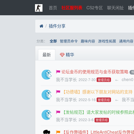
首页
社区服列表
CS2专区
聊天闲扯
插
插件分享
分类：
管理员命令
趣味内容
游戏性拓展
通用内容
全部
最新
精华
论坛金币的使用规范与金币获取策略
我不当学长
chen0
2022-7-30
←
管理员组
【功德墙】感谢以下朋友对网站的支持
我不当学长
我不
2022-5-16
←
管理员组
【发帖规范】请大家发帖的时候参照此
我不当学长
2022-3-6
管理员组
【反作弊插件】LittleAntiCheat反作弊插