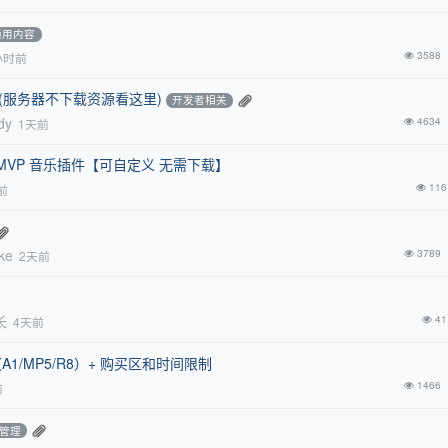
通用内容
3588
小时前
acher(服务器不下载资源看这里)
开发者相关
dy
4634
1天前
义 MVP 音乐插件【可自定义 无需下载】
116
前
ke
3789
2天前
长
41
4天前
A1/MP5/R8）+ 购买区和时间限制
1466
前
管理