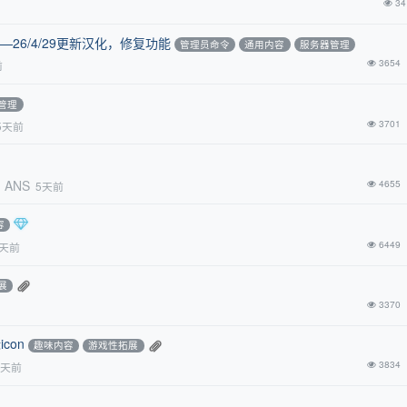
34
n—26/4/29更新汉化，修复功能
管理员命令
通用内容
服务器管理
3654
前
管理
3701
5天前
ANS
4655
5天前
容
6449
5天前
展
3370
icon
趣味内容
游戏性拓展
3834
5天前