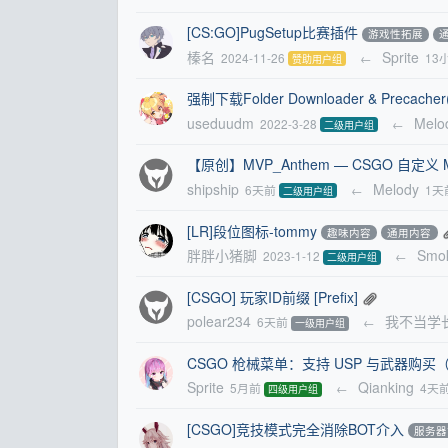
[CS:GO]PugSetup比赛插件
游戏性拓展
榛名
Sprite
2024-11-26
←
13
赞助用户组
强制下载Folder Downloader & Prec
useduudm
Melo
2022-3-28
←
二级用户组
【原创】MVP_Anthem — CSGO 自定
shipship
Melody
6天前
←
1天
二级用户组
[LR]段位图标-tommy
趣味内容
通用内容
胖胖小猪脚
Smo
2023-1-12
←
二级用户组
[CSGO] 玩家ID前缀 [Prefix]
polear234
我不当学
6天前
←
一级用户组
CSGO 枪械菜单：支持 USP 与武器购买（
Sprite
Qianking
5月前
←
4天
四级用户组
[CSGO]竞技模式完全消除BOT介入
服务器