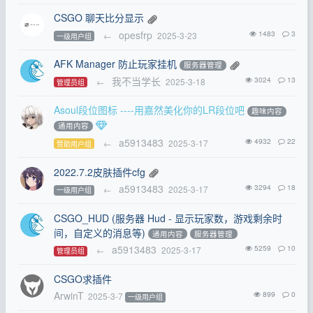
CSGO 聊天比分显示
opesfrp
1483
3
←
2025-3-23
一级用户组
AFK Manager 防止玩家挂机
服务器管理
我不当学长
3024
13
←
2025-3-18
管理员组
Asoul段位图标 ----用嘉然美化你的LR段位吧
趣味内容
通用内容
a5913483
4932
22
←
2025-3-17
赞助用户组
2022.7.2皮肤插件cfg
a5913483
3294
18
←
2025-3-17
一级用户组
CSGO_HUD (服务器 Hud - 显示玩家数，游戏剩余时
间，自定义的消息等)
通用内容
服务器管理
a5913483
5259
10
←
2025-3-17
管理员组
CSGO求插件
ArwinT
899
0
2025-3-7
一级用户组