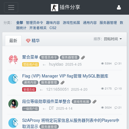
插件分享
分类：
管理员命令
趣味内容
游戏性拓展
通用内容
服务器管理
数
全部
据统计
开发者相关
CS2
排序：
回帖时间
最新
精华
聚合菜单
管理员命令
服务器管理
huyidao
5394
31
←
2025-4-25
赞助用户组
Flag (VIP) Manager VIP flag管理 MySQL数据库
通用内容
服务器管理
1211650051
2175
10
←
2025-4-20
管理员组
段位等级勋章插件菜单整合
游戏性拓展
DT
3024
21
←
2025-4-14
一级用户组
S2AProxy 将特定玩家信息从服务器列表中的Players中
取消显示
服务器管理