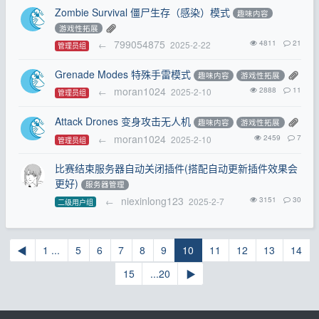
Zombie Survival 僵尸生存（感染）模式
趣味内容
游戏性拓展
799054875
4811
21
←
2025-2-22
管理员组
Grenade Modes 特殊手雷模式
趣味内容
游戏性拓展
moran1024
2888
11
←
2025-2-10
管理员组
Attack Drones 变身攻击无人机
趣味内容
游戏性拓展
moran1024
2459
7
←
2025-2-10
管理员组
比赛结束服务器自动关闭插件(搭配自动更新插件效果会
更好)
服务器管理
niexinlong123
3151
30
←
2025-2-7
二级用户组
◀
1 ...
5
6
7
8
9
10
11
12
13
14
15
...20
▶