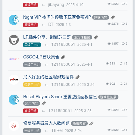
jibayang
2223
2
←
2025-4-10
管理员组
Night VIP 夜间时段赋予玩家免费VIP
趣味内容
DT
2276
3
←
2025-4-3
管理员组
LR插件分享，谢谢苏三哥
游戏性拓展
1211650051
1857
2
←
2025-4-1
二级用户组
CSGO-LR模块集合
1211650051
2331
12
←
2025-4-1
一级用户组
加入好友的社区服游戏插件
1211650051
3021
21
←
2025-3-26
赞助用户组
Reset Players Score 重置战绩面板信息
游戏性拓展
通用内容
1211650051
2329
5
←
2025-3-25
管理员组
修复服务器最大人数问题
通用内容
ThRei
2520
6
←
2025-3-24
一级用户组