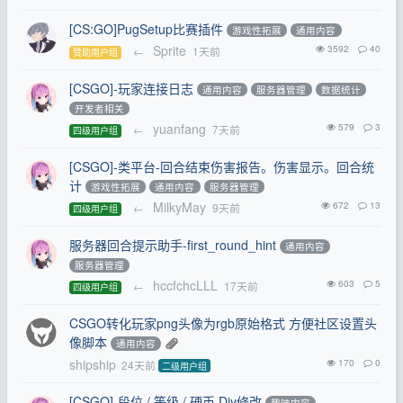
[CS:GO]PugSetup比赛插件
游戏性拓展
通用内容
Sprite
3592
40
←
1天前
赞助用户组
[CSGO]-玩家连接日志
通用内容
服务器管理
数据统计
开发者相关
yuanfang
579
3
←
7天前
四级用户组
[CSGO]-类平台-回合结束伤害报告。伤害显示。回合统
计
游戏性拓展
通用内容
服务器管理
MilkyMay
672
13
←
9天前
四级用户组
服务器回合提示助手-first_round_hint
通用内容
服务器管理
hccfchcLLL
603
5
←
17天前
四级用户组
CSGO转化玩家png头像为rgb原始格式 方便社区设置头
像脚本
通用内容
shipship
170
0
24天前
二级用户组
[CSGO]-段位 / 等级 / 硬币 Diy修改
趣味内容