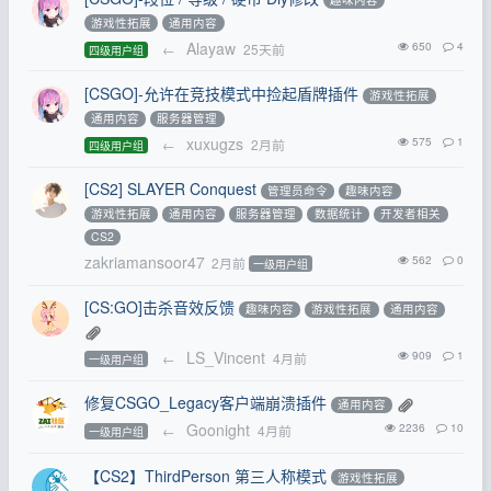
游戏性拓展
通用内容
Alayaw
650
4
←
25天前
四级用户组
[CSGO]-允许在竞技模式中捡起盾牌插件
游戏性拓展
通用内容
服务器管理
xuxugzs
575
1
←
2月前
四级用户组
[CS2] SLAYER Conquest
管理员命令
趣味内容
游戏性拓展
通用内容
服务器管理
数据统计
开发者相关
CS2
zakriamansoor47
562
0
2月前
一级用户组
[CS:GO]击杀音效反馈
趣味内容
游戏性拓展
通用内容
LS_Vincent
909
1
←
4月前
一级用户组
修复CSGO_Legacy客户端崩溃插件
通用内容
Goonight
2236
10
←
4月前
一级用户组
【CS2】ThirdPerson 第三人称模式
游戏性拓展