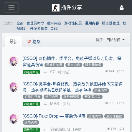
插件分享
分类：
全部
管理员命令
趣味内容
游戏性拓展
服务器管理
数
通用内容
据统计
开发者相关
CS2
排序：
回帖时间
最新
精华
[CSGO]-友伤插件，类平台，免疫子弹以及刀伤害，保
留道具伤害
游戏性拓展
通用内容
服务器管理
97
924
18
←
3小时前
四级用户组
[CSGO]-类平台-热身修改，热身改为跑图并给予玩家道
具，热身期间按E发起单挑，热身单挑
趣味内容
游戏性拓展
通用内容
服务器管理
开发者相关
MAS
730
16
←
1天前
四级用户组
[CSGO]-Fake Drop — 赛后伪掉落
趣味内容
游戏性拓展
通用内容
YaeSakura
675
8
←
1天前
四级用户组