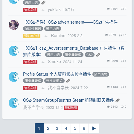
通用内容
yukiiak
3164
2
←
10月前
管理员组
【CS2插件】CS2-advertisement——CS2广告插件
游戏性拓展
通用内容
Remine
3979
14
←
2025-2-8
赞助用户组
【CS2】cs2_Advertisements_Database 广告插件（数
据库版本）
通用内容
服务器管理
CS2
Smoke
2528
1
←
2024-11-24
管理员组
Profile Status 个人资料状态检查插件
通用内容
服务器管理
开发者相关
我不当学长
1433
1
←
2024-7-22
管理员组
CS2-SteamGroupRestrict Steam组限制聊天插件
我不当学长
2443
0
2023-12-2
管理员组
1
2
3
4
5
6
▶