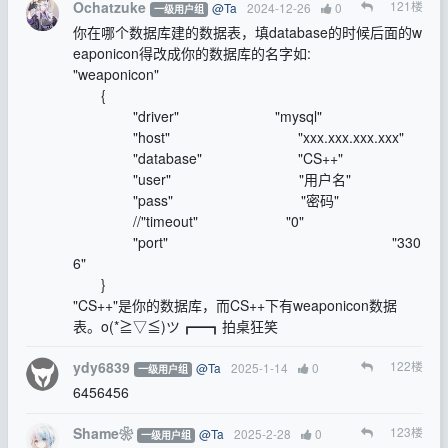
Ochatzuke
121
楼
@Ta
2024-12-26
0
一级用户组
你在哪个数据库建的数据表，填database的时候后面的w
eaponicon得改成你的数据库的名字如:
"weaponicon"
{
"driver" "mysql"
"host" "xxx.xxx.xxx.xxx"
"database" "CS++"
"user" "用户名"
"pass" "密码"
//"timeout" "0"
"port" "330
6"
}
"CS++"是你的数据库，而CS++下有weaponicon数据
表。o(*≧▽≦)ツ┏━┓拍桌狂笑
ydy6839
122
楼
@Ta
2025-1-14
0
一级用户组
6456456
Shame❀
123
楼
@Ta
2025-2-28
0
一级用户组