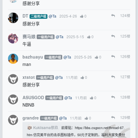
感谢分享
DT
124
楼
@Ta
2025-4-26
0
二级用户组
感谢分享
赛马娘
125
楼
@Ta
2025-5-15
0
一级用户组
牛逼
bazhuayu
126
楼
@Ta
2025-5-26
0
一级用户组
man
xtstot
127
楼
@Ta
11月前
0
一级用户组
感谢分享
ASUSGOD
128
楼
@Ta
11月前
0
一级用户组
NBNB
grandre
129
楼
@Ta
11月前
0
一级用户组
Kukiisama依玖
前辈贴：https://bbs.csgocn.net/thread-67.
htm 仿完美平台的击杀图标插件，50元子定制的，福利大家免费分