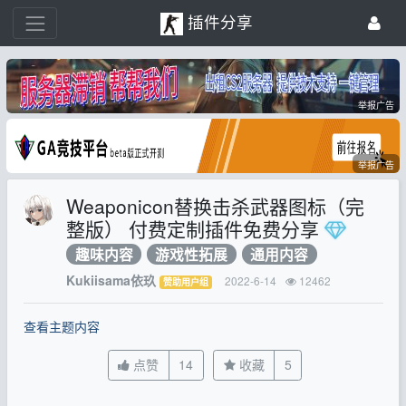
插件分享
举报广告
举报广告
Weaponicon替换击杀武器图标（完
整版） 付费定制插件免费分享
趣味内容
游戏性拓展
通用内容
Kukiisama依玖
2022-6-14
12462
赞助用户组
查看主题内容
点赞
14
收藏
5