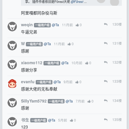
享。 插件作者依旧是F0rest大佬
@F0rest
...
阿里嘎都同杂役马斯
weqin
130
楼
@Ta
11月前
0
一级用户组
牛逼兄弟
W
131
楼
@Ta
11月前
0
一级用户组
感謝
xiaomo112
132
楼
@Ta
10月前
0
一级用户组
感谢分享
evanfu
133
楼
@Ta
9月前
0
一级用户组
感谢大佬的无私奉献
SillyYam5792
134
楼
@Ta
7月前
0
一级用户组
感谢
书生
135
楼
@Ta
5月前
0
一级用户组
123