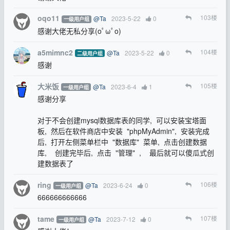
oqo11
103
楼
@Ta
2023-5-22
0
一级用户组
感谢大佬无私分享(oﾟωﾟo)
a5mimnc2
104
楼
@Ta
2023-5-22
0
二级用户组
感谢
大米饭
105
楼
@Ta
2023-6-4
1
一级用户组
感谢分享
对于不会创建mysql数据库表的同学, 可以安装宝塔面
板, 然后在软件商店中安装 "phpMyAdmin", 安装完成
后, 打开左侧菜单栏中 "数据库" 菜单, 点击创建数据
库, 创建完毕后, 点击 "管理" , 最后就可以傻瓜式创
建数据表了
ring
106
楼
@Ta
2023-6-24
0
一级用户组
666666666666
tame
107
楼
@Ta
2023-7-12
0
一级用户组