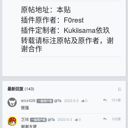
原帖地址：本贴
插件原作者：F0rest
插件定制者：Kukiisama依玖
转载请标注原帖及原作者，谢
谢合作
最新回复
(
143
)
wxx428
101
楼
@Ta
2023-5-2
0
一级用户组
很强
乏味
102
楼
@Ta
2023-5-3
0
一级用户组
谢谢大佬