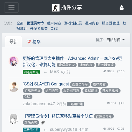
插件分享
分类：
全部
趣味内容
游戏性拓展
通用内容
服务器管理
数
管理员命令
据统计
开发者相关
CS2
排序：
回帖时间
最新
精华
更好的管理员命令插件—Advanced Admin—26/4/29更
新汉化，修复功能
管理员命令
通用内容
服务器管理
MAS
3662
15
←
6天前
四级用户组
[CS2] SLAYER Conquest
管理员命令
趣味内容
游戏性拓展
通用内容
服务器管理
数据统计
开发者相关
CS2
zakriamansoor47
564
0
2月前
一级用户组
【管理员命令】将玩家移动至某个队伍
管理员命令
趣味内容
superywy0618
3926
36
←
4月前
二级用户组