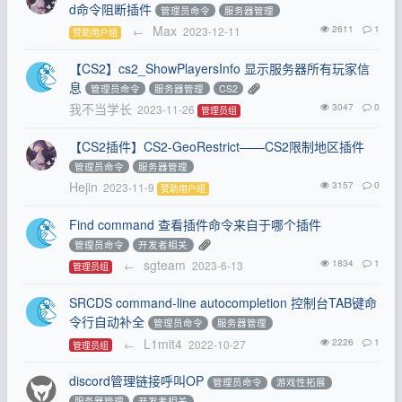
d命令阻断插件
管理员命令
服务器管理
Max
2611
1
←
2023-12-11
赞助用户组
【CS2】cs2_ShowPlayersInfo 显示服务器所有玩家信
息
管理员命令
服务器管理
CS2
我不当学长
3047
0
2023-11-26
管理员组
【CS2插件】CS2-GeoRestrict——CS2限制地区插件
管理员命令
服务器管理
Hejin
3157
0
2023-11-9
赞助用户组
Find command 查看插件命令来自于哪个插件
管理员命令
开发者相关
sgteam
1834
1
←
2023-6-13
管理员组
SRCDS command-line autocompletion 控制台TAB键命
令行自动补全
管理员命令
服务器管理
L1mit4
2226
1
←
2022-10-27
管理员组
discord管理链接呼叫OP
管理员命令
游戏性拓展
服务器管理
开发者相关