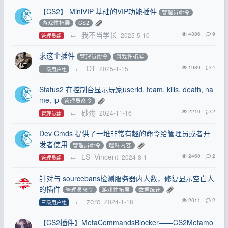
【CS2】 MiniVIP 基础的VIP功能插件
管理员命令
游戏性拓展
CS2
我不当学长
4386
9
←
2025-5-10
管理员组
求这个插件
管理员命令
游戏性拓展
DT
1989
4
←
2025-1-15
一级用户组
Status2 在控制台显示玩家userid, team, kills, death, na
me, ip
管理员命令
砂殇
2210
2
←
2024-11-16
管理员组
Dev Cmds 提供了一堆非常有趣的命令给管理员或者开
发者使用
管理员命令
趣味内容
LS_Vincent
2460
2
←
2024-8-1
管理员组
针对与 sourcebans检测服务器内人数，修复显示空白人
的插件
管理员命令
游戏性拓展
数据统计
zero
2011
2
←
2024-1-18
三级用户组
【CS2插件】MetaCommandsBlocker——CS2Metamo