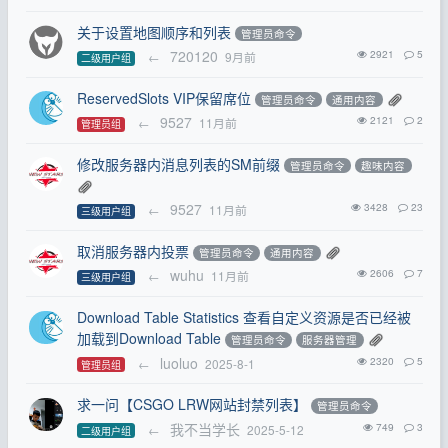
关于设置地图顺序和列表
管理员命令
720120
2921
5
←
9月前
二级用户组
ReservedSlots VIP保留席位
管理员命令
通用内容
9527
2121
2
←
11月前
管理员组
修改服务器内消息列表的SM前缀
管理员命令
趣味内容
9527
3428
23
←
11月前
三级用户组
取消服务器内投票
管理员命令
通用内容
wuhu
2606
7
←
11月前
三级用户组
Download Table Statistics 查看自定义资源是否已经被
加载到Download Table
管理员命令
服务器管理
luoluo
2320
5
←
2025-8-1
管理员组
求一问【CSGO LRW网站封禁列表】
管理员命令
我不当学长
749
3
←
2025-5-12
二级用户组