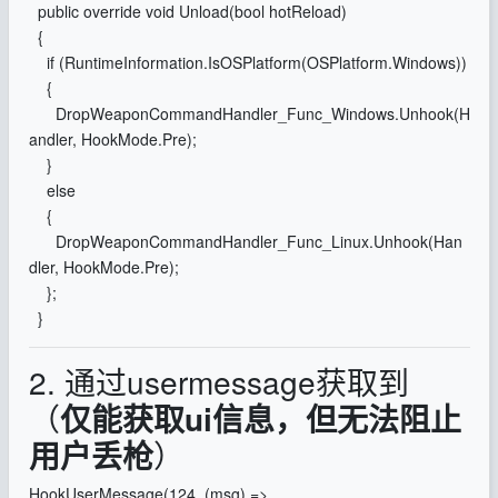
public override void Unload(bool hotReload)
{
if (RuntimeInformation.IsOSPlatform(OSPlatform.Windows))
{
DropWeaponCommandHandler_Func_Windows.Unhook(H
andler, HookMode.Pre);
}
else
{
DropWeaponCommandHandler_Func_Linux.Unhook(Han
dler, HookMode.Pre);
};
}
2. 通过usermessage获取到
（
仅能获取ui信息，但无法阻止
用户丢枪
）
HookUserMessage(124, (msg) =>