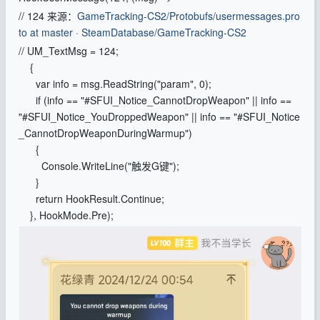
// 124 来源：
GameTracking-CS2/Protobufs/usermessages.pro
to at master · SteamDatabase/GameTracking-CS2
// 
UM_TextMsg = 124;
{
var info = msg.ReadString("param", 0);
if (info == "#SFUI_Notice_CannotDropWeapon" || info ==
"#SFUI_Notice_YouDroppedWeapon" || info == "#SFUI_Notice
_CannotDropWeaponDuringWarmup")
{
Console.WriteLine("触发G键");
}
return HookResult.Continue;
}, HookMode.Pre);