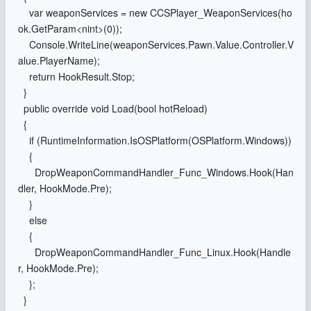
var weaponServices = new CCSPlayer_WeaponServices(ho
ok.GetParam<nint>(0));
Console.WriteLine(weaponServices.Pawn.Value.Controller.V
alue.PlayerName);
return HookResult.Stop;
}
public override void Load(bool hotReload)
{
if (RuntimeInformation.IsOSPlatform(OSPlatform.Windows))
{
DropWeaponCommandHandler_Func_Windows.Hook(Han
dler, HookMode.Pre);
}
else
{
DropWeaponCommandHandler_Func_Linux.Hook(Handle
r, HookMode.Pre);
};
}