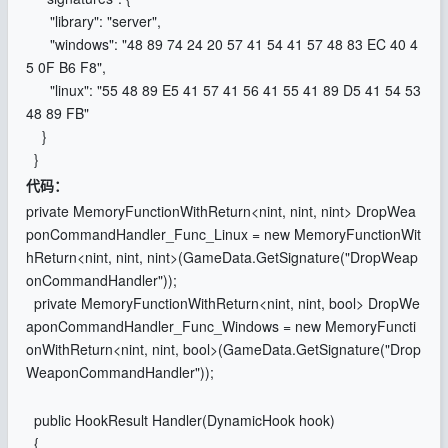
"library": "server",
"windows": "48 89 74 24 20 57 41 54 41 57 48 83 EC 40 4
5 0F B6 F8",
"linux": "55 48 89 E5 41 57 41 56 41 55 41 89 D5 41 54 53
48 89 FB"
}
}
代码：
private MemoryFunctionWithReturn<nint, nint, nint> DropWea
ponCommandHandler_Func_Linux = new MemoryFunctionWit
hReturn<nint, nint, nint>(GameData.GetSignature("DropWeap
onCommandHandler"));
private MemoryFunctionWithReturn<nint, nint, bool> DropWe
aponCommandHandler_Func_Windows = new MemoryFuncti
onWithReturn<nint, nint, bool>(GameData.GetSignature("Drop
WeaponCommandHandler"));
public HookResult Handler(DynamicHook hook)
{