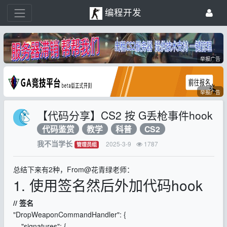
编程开发
举报广告
举报广告
【代码分享】CS2 按 G丢枪事件hook
代码鉴赏
教学
科普
CS2
我不当学长
2025-3-9
1787
管理员组
总结下来有2种，From@花青绿老师：
1. 使用签名然后外加代码hook
// 签名
"DropWeaponCommandHandler": {
"signatures": {