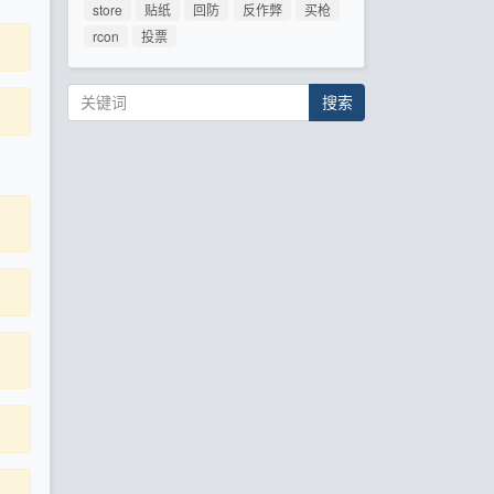
store
贴纸
回防
反作弊
买枪
rcon
投票
搜索