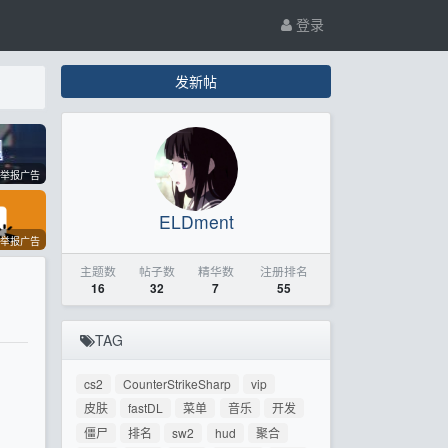
登录
发新帖
举报广告
ELDment
举报广告
主题数
帖子数
精华数
注册排名
16
32
7
55
TAG
cs2
CounterStrikeSharp
vip
皮肤
fastDL
菜单
音乐
开发
僵尸
排名
sw2
hud
聚合