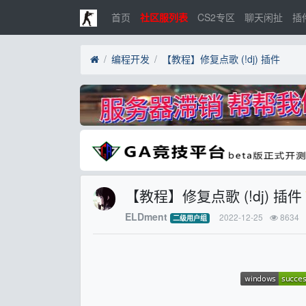
首页
社区服列表
CS2专区
聊天闲扯
插
编程开发
【教程】修复点歌 (!dj) 插件
【教程】修复点歌 (!dj) 插
ELDment
2022-12-25
8634
二级用户组