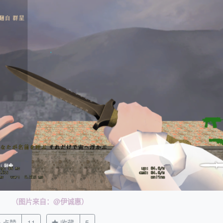
（图片来自：@伊诚惠）
点赞
11
收藏
5