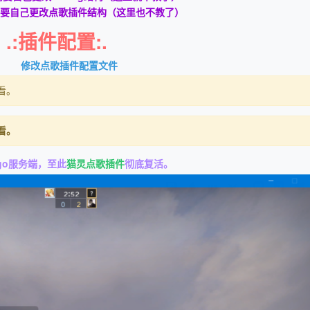
I需要自己更改点歌插件结构（这里也不教了）
.:插件配置:.
修改点歌插件配置文件
看。
看。
go服务端，至此
猫灵点歌插件
彻底复活。