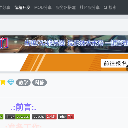
件分享
编程开发
MOD分享
服务器搭建
社区服分享
搜索
件
教学
科普
.:前言:.
.:准备工作:.