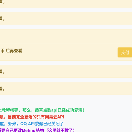
看。
看。
金币
后再查看
支付
看。
看。
上教程搭建，那么，恭喜点歌api已经成功复活！
是，目前完全复活的只有网易云API
度，虾米，QQ API貌似已经关闭了
需要自己更改Meting结构（这里就不教了）