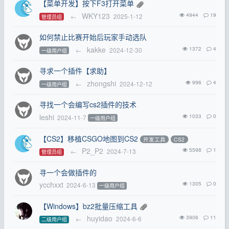
【菜单开发】按下F3打开菜单
WKY123
4944
19
←
2025-1-12
管理员组
如何禁止比赛开始后玩家手动选队
kakke
1372
4
←
2024-12-30
一级用户组
寻求一个插件【求助】
zhongshi
996
4
←
2024-12-12
一级用户组
寻找一个会编写cs2插件的技术
leshi
1033
0
2024-11-7
一级用户组
【CS2】移植CSGO地图到CS2
开发工具
CS2
P2_P2
5598
1
←
2024-7-13
管理员组
寻一个会做插件的
ycchxxt
1305
0
2024-6-13
一级用户组
【Windows】bz2批量压缩工具
huyidao
3906
11
←
2024-6-6
二级用户组