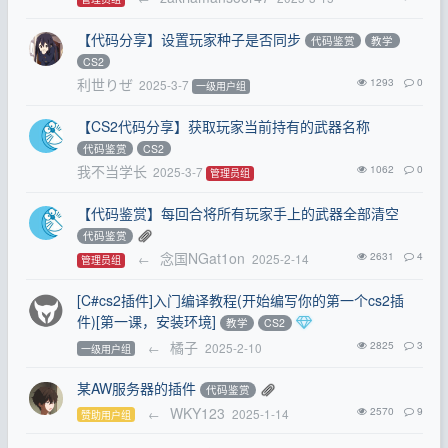
【代码分享】设置玩家种子是否同步
代码鉴赏
教学
CS2
利世りぜ
1293
0
2025-3-7
一级用户组
【CS2代码分享】获取玩家当前持有的武器名称
代码鉴赏
CS2
我不当学长
1062
0
2025-3-7
管理员组
【代码鉴赏】每回合将所有玩家手上的武器全部清空
代码鉴赏
念国NGat1on
2631
4
←
2025-2-14
管理员组
[C#cs2插件]入门编译教程(开始编写你的第一个cs2插
件)[第一课，安装环境]
教学
CS2
橘子
2825
3
←
2025-2-10
一级用户组
某AW服务器的插件
代码鉴赏
WKY123
2570
9
←
2025-1-14
赞助用户组