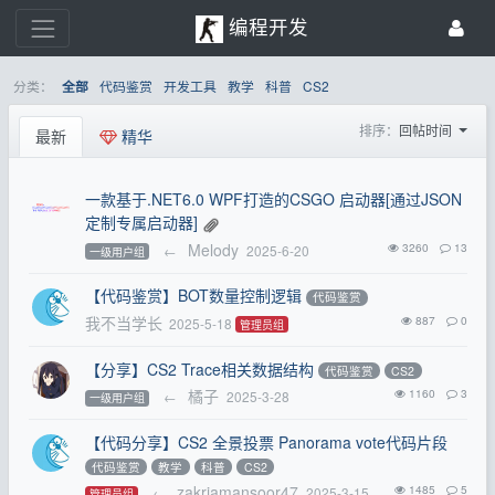
编程开发
分类：
代码鉴赏
开发工具
教学
科普
CS2
全部
排序：
回帖时间
最新
精华
一款基于.NET6.0 WPF打造的CSGO 启动器[通过JSON
定制专属启动器]
Melody
3260
13
←
2025-6-20
一级用户组
【代码鉴赏】BOT数量控制逻辑
代码鉴赏
我不当学长
887
0
2025-5-18
管理员组
【分享】CS2 Trace相关数据结构
代码鉴赏
CS2
橘子
1160
3
←
2025-3-28
一级用户组
【代码分享】CS2 全景投票 Panorama vote代码片段
代码鉴赏
教学
科普
CS2
zakriamansoor47
1485
5
←
2025-3-15
管理员组