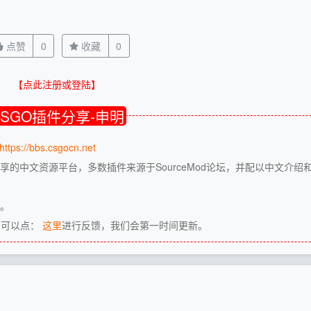
点赞
0
收藏
0
【点此注册或登陆】
CSGO插件分享-申明
https://bbs.csgocn.net
享的中文资源平台，多数插件来源于SourceMod论坛，并配以中文介绍
源。
，可以点：
这里
进行反馈，我们会第一时间更新。