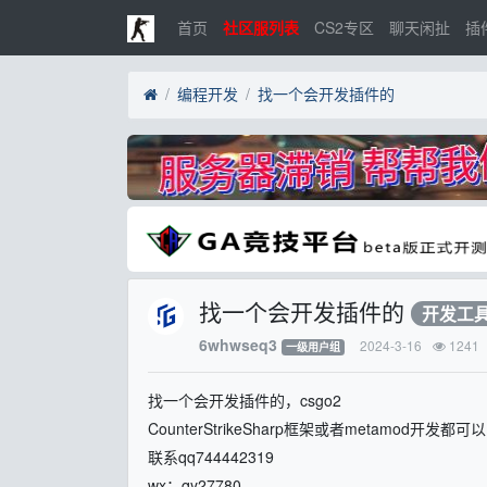
首页
社区服列表
CS2专区
聊天闲扯
插
编程开发
找一个会开发插件的
找一个会开发插件的
开发工
6whwseq3
2024-3-16
1241
一级用户组
找一个会开发插件的，csgo2
CounterStrikeSharp框架或者metamod开发都可以
联系qq744442319
wx：qy27780