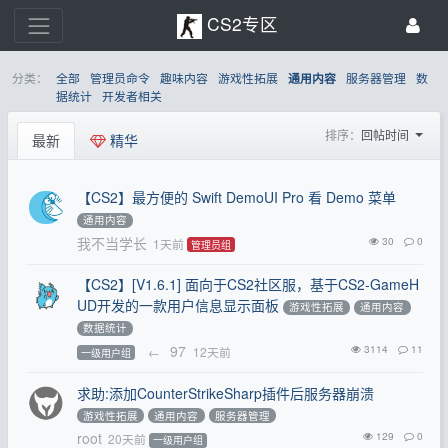
CS2专区
分类：
全部
管理员命令
趣味内容
游戏性拓展
服务器管理
数
通用内容
据统计
开发者相关
排序：
回帖时间
最新
精华
【CS2】最方便的 Swift DemoUI Pro 看 Demo 菜单
通用内容
我不当学长
30
0
1天前
管理员组
【CS2】[V1.6.1] 面向于CS2社区服，基于CS2-GameH
UD开发的一款用户信息显示面板
游戏性拓展
通用内容
数据统计
97
3114
11
←
12天前
一级用户组
求助:添加CounterStrikeSharp插件后服务器崩溃
游戏性拓展
通用内容
服务器管理
root
129
0
20天前
一级用户组