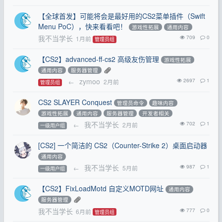
【全球首发】可能将会是最好用的CS2菜单插件（Swift
Menu PoC），快来看看吧！
游戏性拓展
通用内容
我不当学长
709
0
1月前
管理员组
【CS2】advanced-ff-cs2 高级友伤管理
游戏性拓展
通用内容
服务器管理
zymoo
2697
1
←
2月前
管理员组
CS2 SLAYER Conquest
管理员命令
趣味内容
游戏性拓展
通用内容
服务器管理
开发者相关
我不当学长
702
1
←
2月前
一级用户组
[CS2] 一个简洁的 CS2（Counter-Strike 2）桌面启动器
通用内容
我不当学长
987
1
←
5月前
一级用户组
【CS2】FixLoadMotd 自定义MOTD网址
通用内容
服务器管理
我不当学长
777
0
6月前
管理员组