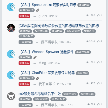
【CS2】SpectatorList 观察者实时显示
通用内容
服务器管理
guozi
1262
1
←
12月前
管理员组
[CS2/教程]如何修改段位位置的图标与硬币位置的图标
趣味内容
游戏性拓展
通用内容
服务器管理
数据统计
开发者相关
我不当学长
3016
5
←
2025-8-7
一级用户组
【CS2】Weapon-Spawner 选枪插件
游戏性拓展
通用内容
Ming
1501
2
←
2025-8-4
管理员组
【CS2】ChatFilter 聊天敏感词过滤器
通用内容
服务器管理
我不当学长
1437
1
←
2025-7-20
管理员组
cs2服务器名称编辑后不生效
管理员命令
游戏性拓展
通用内容
服务器管理
开发者相关
我不当学长
809
1
←
2025-7-10
一级用户组