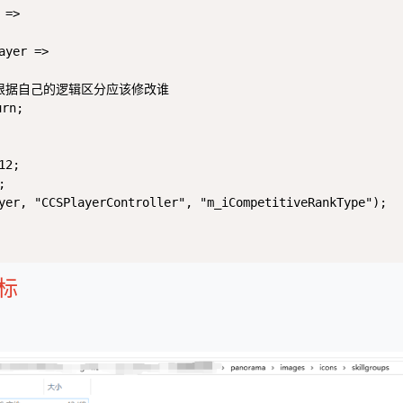
=>

yer =>

以根据自己的逻辑区分应该修改谁

rn;

2; 



yer, "CCSPlayerController", "m_iCompetitiveRankType");

标