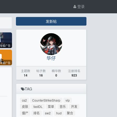
登录
发新帖
举报广告
华仔
举报广告
主题数
帖子数
精华数
注册排名
14
16
0
923
TAG
cs2
CounterStrikeSharp
vip
皮肤
fastDL
菜单
音乐
开发
僵尸
排名
sw2
hud
聚合