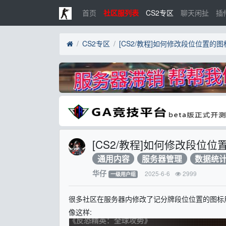
首页
社区服列表
CS2专区
聊天闲扯
插
CS2专区
[CS2/教程]如何修改段位位置的
[CS2/教程]如何修改段位
通用内容
服务器管理
数据统
华仔
2025-6-6
2999
一级用户组
很多社区在服务器内修改了记分牌段位位置的图标用
像这样: