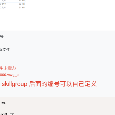
P等
标文件
件 未测试)
0000.vsvg_c
illgroup 后面的编号可以自己定义
=>

yer =>
