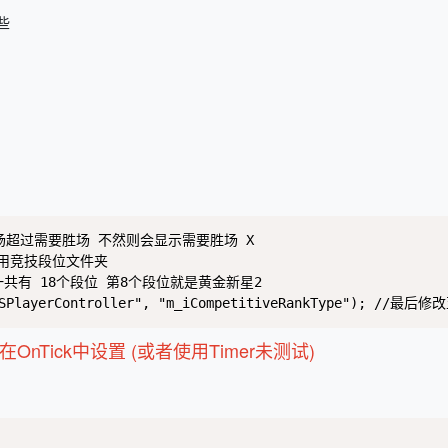
些
//设置胜场超过需要胜场 不然则会显示需要胜场 X

//使用竞技段位文件夹

//CS2一共有 18个段位 第8个段位就是黄金新星2 

CCSPlayerController", "m_iCompetitiveRankType"); //最后修
Tick中设置 (或者使用Timer未测试)