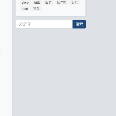
store
贴纸
回防
反作弊
买枪
rcon
投票
搜索
法