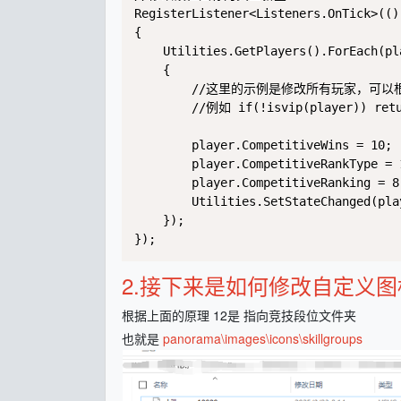
RegisterListener<Listeners.OnTick>(() 
{

    Utilities.GetPlayers().ForEach(pla
    {

        //这里的示例是修改所有玩家，可
        //例如 if(!isvip(player)) retu
        player.CompetitiveWins = 10;

        player.CompetitiveRankType = 1
        player.CompetitiveRanking = 8;
        Utilities.SetStateChanged(pla
    });

});
2.接下来是如何修改自定义图
根据上面的原理 12是 指向竞技段位文件夹
也就是
panorama\images\icons\skillgroups