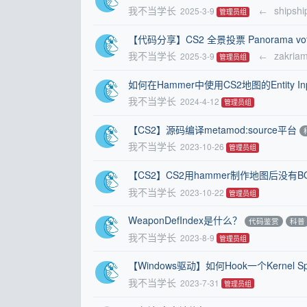
我不当学长
shipshi
2025-3-9
←
管理员组
【代码分享】CS2 全景投票 Panorama v
我不当学长
zakria
2025-3-9
←
管理员组
如何在Hammer中使用CS2地图的Entity Inpu
我不当学长
2024-4-12
管理员组
【CS2】源码编译metamod:source平台
我不当学长
2023-10-26
管理员组
【CS2】CS2用hammer制作地图后没有B
我不当学长
2023-10-22
管理员组
WeaponDefIndex是什么？
代码鉴赏
科普
我不当学长
2023-8-9
管理员组
【Windows驱动】如何Hook一个Kerne
我不当学长
2023-7-31
管理员组