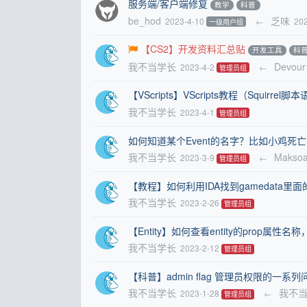
服务端/客户端修复
教学
科普
be_hod
乏味
2023-4-10
←
20
一级用户组
【CS2】开发资料汇总贴
开发工具
科
我不当学长
Devour
2023-4-2
←
管理员组
【VScripts】VScripts教程（Squirrel脚
我不当学长
2023-4-1
管理员组
如何知道某个Event的名字？比如小鸡死
我不当学长
Makso
2023-3-9
←
管理员组
【教程】如何利用IDA找到gamedata里面的s
我不当学长
2023-2-26
管理员组
【Entity】如何查看entity的prop属性
我不当学长
2023-2-12
管理员组
【科普】admin flag 管理员权限的一系
我不当学长
我不
2023-1-28
←
管理员组