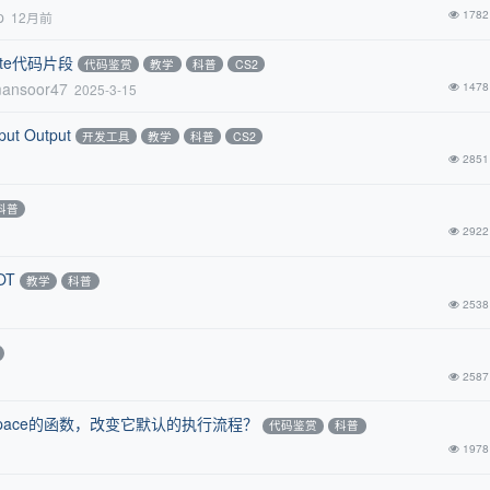
p
1782
12月前
ote代码片段
代码鉴赏
教学
科普
CS2
mansoor47
1478
2025-3-15
t Output
开发工具
教学
科普
CS2
2851
科普
2922
OT
教学
科普
2538
2587
l Space的函数，改变它默认的执行流程？
代码鉴赏
科普
1978