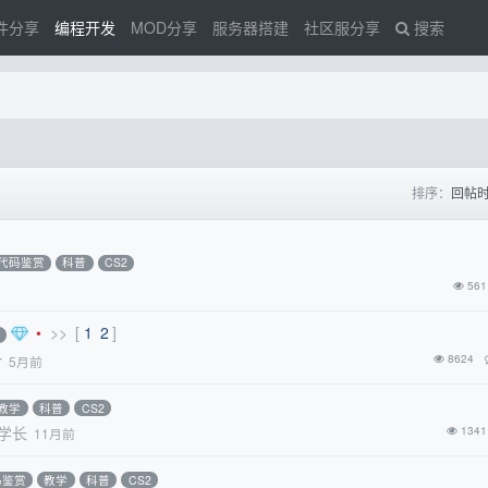
件分享
编程开发
MOD分享
服务器搭建
社区服分享
搜索
排序：
回帖
代码鉴赏
科普
CS2
561
•
>>
[
1
2
]
r
8624
5月前
教学
科普
CS2
学长
1341
11月前
码鉴赏
教学
科普
CS2