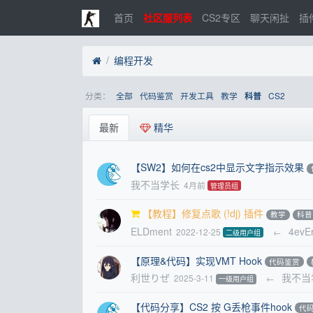
首页
社区服列表
CS2专区
聊天闲扯
插
编程开发
分类：
全部
代码鉴赏
开发工具
教学
CS2
科普
最新
精华
【SW2】如何在cs2中显示文字指示效果
我不当学长
4月前
管理员组
【教程】修复点歌 (!dj) 插件
教学
科普
ELDment
4evE
2022-12-25
←
二级用户组
【原理&代码】实现VMT Hook
代码鉴赏
利世りぜ
我不当
2025-3-11
←
一级用户组
【代码分享】CS2 按 G丢枪事件hook
代