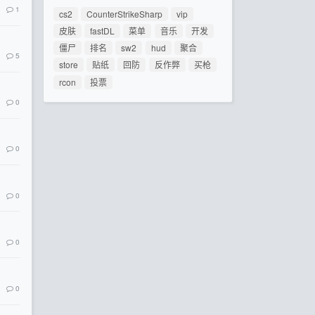
1
cs2
CounterStrikeSharp
vip
皮肤
fastDL
菜单
音乐
开发
僵尸
排名
sw2
hud
聚合
5
store
贴纸
回防
反作弊
买枪
rcon
投票
0
0
0
0
0