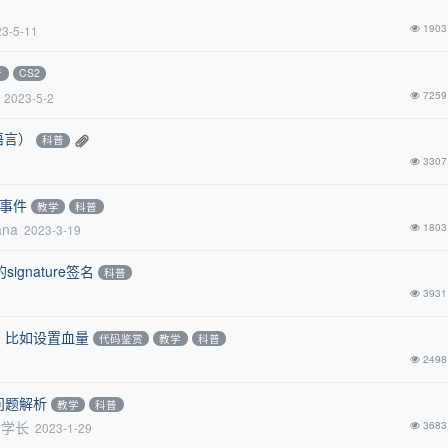
1903
23-5-11
普
CS2
7259
2023-5-2
本语言）
科普
3307
亡事件
教学
科普
ana
1803
2023-3-19
ignature签名
科普
3931
名称，比如设置血量
代码鉴赏
教学
科普
2498
列问题解析
教学
科普
当学长
3683
2023-1-29