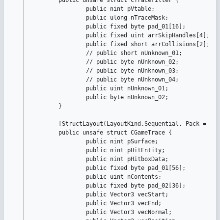
		public nint pVtable;				// <- 0x0

		public ulong nTraceMask;			// <- 0x8

		public fixed byte pad_01[16];		// <- 0x10

		public fixed uint arrSkipHandles[4];// <- 0x20

		public fixed short arrCollisions[2];// <- 0x30

		// public short nUnknown_01;			// <- 0x34

		// public byte nUnknown_02;			// <- 0x36

		// public byte nUnknown_03;			// <- 0x37

		// public byte nUnknown_04;			// <- 0x38

		public uint nUnknown_01;			// <- 0x34

		public byte nUnknown_02;			// <- 0x38

	}

	[StructLayout(LayoutKind.Sequential, Pack = 1, Size = 0x104)]

	public unsafe struct CGameTrace {

		public nint pSurface;				// <- 0x0

		public nint pHitEntity;				// <- 0x8

		public nint pHitboxData;			// <- 0x10

		public fixed byte pad_01[56];		// <- 0x18

		public uint nContents;				// <- 0x50

		public fixed byte pad_02[36];		// <- 0x54

		public Vector3 vecStart;			// <- 0x78

		public Vector3 vecEnd;				// <- 0x84

		public Vector3 vecNormal;			// <- 0x90
