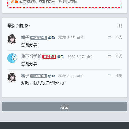
这里
进行反馈，我们会第一时间更新。
最新回复
(
3
)
橘子
2
楼
@Ta
2025-3-27
0
一级用户组
感谢分享！
我不当学长
3
楼
@Ta
2025-3-27
0
管理员组
感谢分享
橘子
4
楼
@Ta
2025-3-28
0
一级用户组
对的，有几行注释被吞了
返回