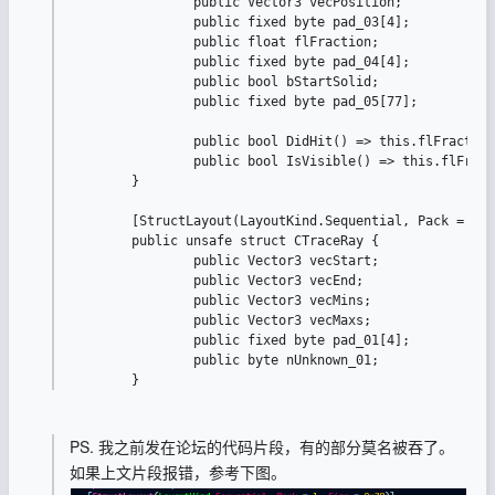
		public Vector3 vecPosition;			// <- 0x9c

		public fixed byte pad_03[4];		// <- 0xa8

		public float flFraction;			// <- 0xac

		public fixed byte pad_04[4];		// <- 0xb2

		public bool bStartSolid;			// <- 0xb6

		public fixed byte pad_05[77];		// <- 0xb7

		public bool DidHit() => this.flFraction < 1.0f || this.bStartSolid;

		public bool IsVisible() => this.flFraction > 0.9f;

	}

	[StructLayout(LayoutKind.Sequential, Pack = 1, Size = 0x35)]

	public unsafe struct CTraceRay {

		public Vector3 vecStart;			// <- 0x0

		public Vector3 vecEnd;				// <- 0xc

		public Vector3 vecMins;				// <- 0x18

		public Vector3 vecMaxs;				// <- 0x24

		public fixed byte pad_01[4];		// <- 0x30

		public byte nUnknown_01;			// <- 0x34

	}
PS. 我之前发在论坛的代码片段，有的部分莫名被吞了。
如果上文片段报错，参考下图。