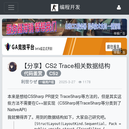
编程开发
举报广告
举报广告
【分享】CS2 Trace相关数据结构
代码鉴赏
CS2
利世りぜ
2025-3-27
1178
一级用户组
本来是想给CSSharp PR提交 TraceSharp等方法的，但是其实这
些方法不需要在C++层实现（CSSharp将TraceSharp等分类到了
NativeAPI）
我就懒得弄了。用到的数据结构如下，大家自己研究吧。
	[StructLayout(LayoutKind.Sequential, Pack = 1, Size = 0x39)]

	public unsafe struct CTraceFilter {
