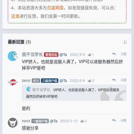
4、本站资源大多为
百度网盘
，如发现链接失效，可以点：
这里
进行反馈，我们会第一时间更新。
最新回复
(
3
)
我不当学长
2
楼
@Ta
2022-5-9
1
管理员组
VIP挤人，也就是说服人满了，VIP可以进服务器然后挤
掉非VIP是吧
zero
3
楼
@Ta
2022-5-9
0
楼主
三级用户组
我不当学长
VIP挤人，也就是说服人满了，VIP可以进服务
器然后挤掉非VIP是吧
是的
root
4
楼
@Ta
2023-2-12
0
一级用户组
感谢分享