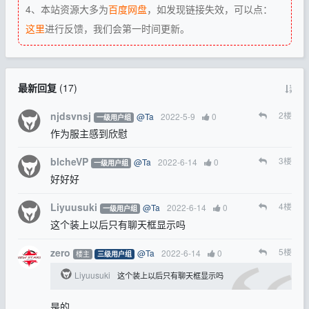
4、本站资源大多为
百度网盘
，如发现链接失效，可以点：
这里
进行反馈，我们会第一时间更新。
最新回复
(
17
)
njdsvnsj
2
楼
@Ta
2022-5-9
0
一级用户组
作为服主感到欣慰
blcheVP
3
楼
@Ta
2022-6-14
0
一级用户组
好好好
Liyuusuki
4
楼
@Ta
2022-6-14
0
一级用户组
这个装上以后只有聊天框显示吗
zero
5
楼
@Ta
2022-6-14
0
楼主
三级用户组
Liyuusuki
这个装上以后只有聊天框显示吗
是的