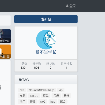
登录
发新帖
举报广告
我不当学长
举报广告
主题数
帖子数
精华数
注册排名
330
806
0
1
TAG
域
cs2
CounterStrikeSharp
vip
皮肤
fastDL
菜单
音乐
开发
僵尸
排名
sw2
hud
聚合