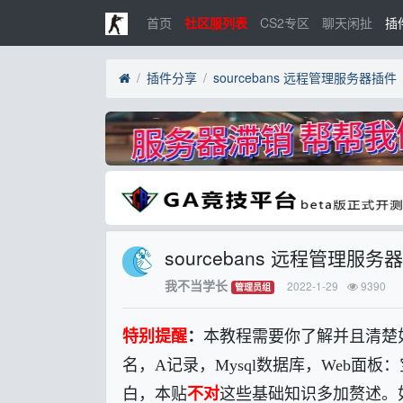
首页
社区服列表
CS2专区
聊天闲扯
插
插件分享
sourcebans 远程管理服务器插
sourcebans 远程管理服
我不当学长
2022-1-29
9390
管理员组
特别提醒
：
本教程需要你了解并且清楚如
名，A记录，Mysql数据库，Web
白，本贴
不对
这些基础知识多加赘述。