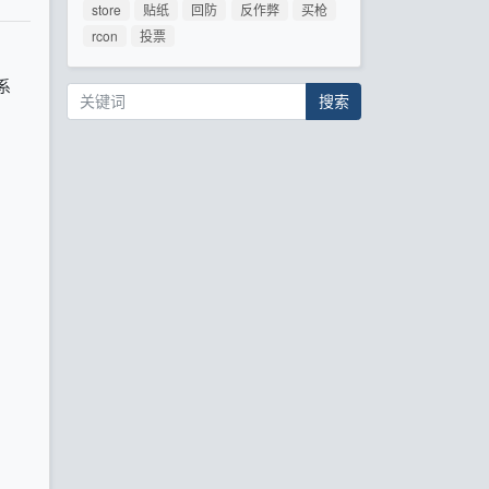
store
贴纸
回防
反作弊
买枪
rcon
投票
系
搜索