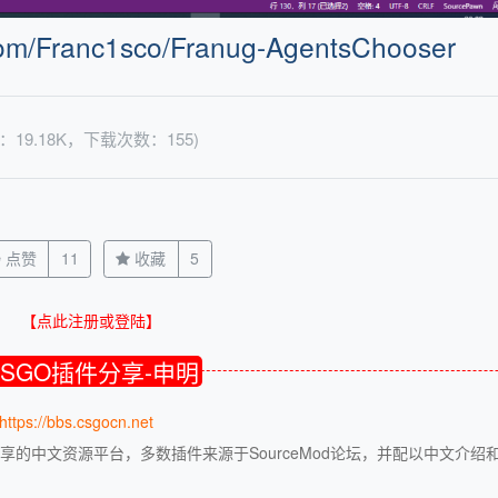
.com/Franc1sco/Franug-AgentsChooser
：19.18K，下载次数：155)
点赞
11
收藏
5
【点此注册或登陆】
CSGO插件分享-申明
https://bbs.csgocn.net
享的中文资源平台，多数插件来源于SourceMod论坛，并配以中文介绍