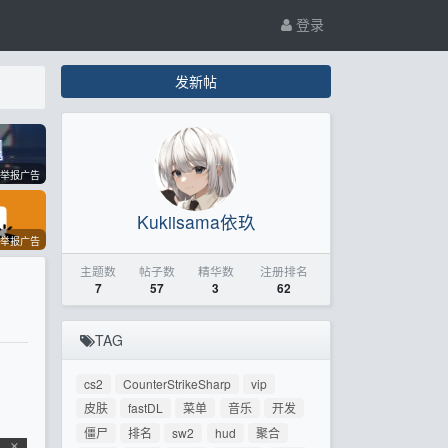
登录
发新帖
举报广告
Kukiisama依玖
举报广告
主题数
帖子数
精华数
注册排名
7
57
3
62
TAG
cs2
CounterStrikeSharp
vip
皮肤
fastDL
菜单
音乐
开发
僵尸
排名
sw2
hud
聚合