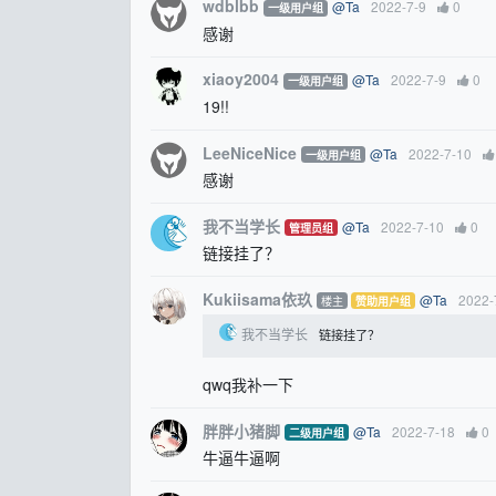
wdblbb
@Ta
2022-7-9
0
一级用户组
感谢
xiaoy2004
@Ta
2022-7-9
0
一级用户组
19!!
LeeNiceNice
@Ta
2022-7-10
一级用户组
感谢
我不当学长
@Ta
2022-7-10
0
管理员组
链接挂了？
Kukiisama依玖
@Ta
2022-
楼主
赞助用户组
我不当学长
链接挂了？
qwq我补一下
胖胖小猪脚
@Ta
2022-7-18
0
二级用户组
牛逼牛逼啊