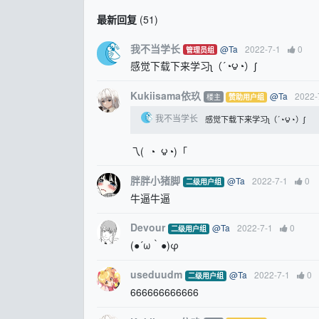
最新回复
(
51
)
我不当学长
@Ta
2022-7-1
0
管理员组
感觉下载下来学习ʅ（´◔౪◔）ʃ
Kukiisama依玖
@Ta
2022-
楼主
赞助用户组
我不当学长
感觉下载下来学习ʅ（´◔౪◔）ʃ
乁( ◔ ౪◔)「
胖胖小猪脚
@Ta
2022-7-1
0
二级用户组
牛逼牛逼
Devour
@Ta
2022-7-1
0
二级用户组
(●´ω｀●)φ
useduudm
@Ta
2022-7-1
0
二级用户组
666666666666