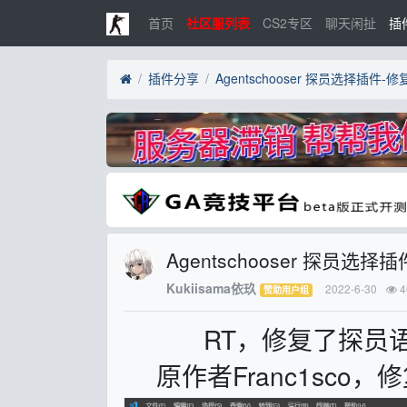
首页
社区服列表
CS2专区
聊天闲扯
插
插件分享
Agentschooser 探员选择插件-
Agentschooser 探员选
Kukiisama依玖
2022-6-30
4
赞助用户组
RT，修复了探员
原作者Franc1sco