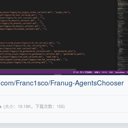
ub.com/Franc1sco/Franug-AgentsChooser
p
(大小：19.18K，下载次数：155)