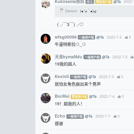
Kukiisama依玖
@Ta
2022-
楼主
赞助用户组
Devour
(●´ω｀●)φ
(╭￣3￣)╭♡
wfsg00098
@Ta
2022-7-2
0
一级用户组
牛逼特斯拉⚆_⚆
天圣kymaNdu
@Ta
2022-7-3
一级用户组
19我的超人
Kevinll
@Ta
2022-7-3
0
一级用户组
就怕女角色崩出来个男声
BroWei
@Ta
2022-7-4
0
赞助用户组
19！超我的人！
Echo
@Ta
2022-7-7
0
一级用户组
感谢