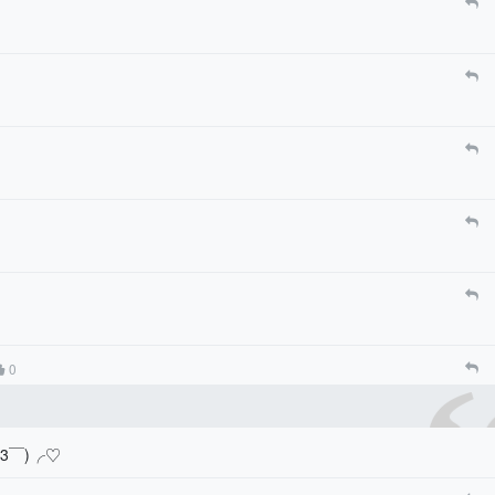
0
3￣)╭♡