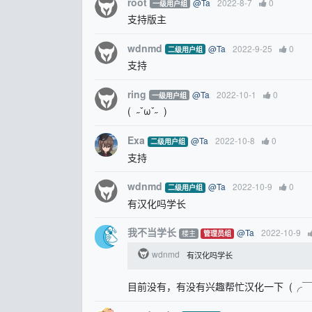
root
@Ta
2022-8-7
0
一级用户组
支持版主
wdnmd
@Ta
2022-9-25
0
二级用户组
支持
ring
@Ta
2022-10-1
0
一级用户组
( ˶ˇωˇ˶ )
Exa
@Ta
2022-10-8
0
二级用户组
支持
wdnmd
@Ta
2022-10-9
0
二级用户组
有汉化吗学长
我不当学长
@Ta
2022-10-9
楼主
管理员组
wdnmd
有汉化吗学长
目前没有，有没有兴趣帮忙汉化一下 (╭￣