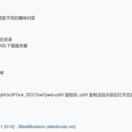
家选取不同的趣味内容
应目录
astDL下载服务器
单
m/s/1eLej0fr3c3FOc4_ZiCCYuw?pwd=p3hf 提取码: p3hf 复制这段内容后打开
01.2016] - AlliedModders (alliedmods.net)