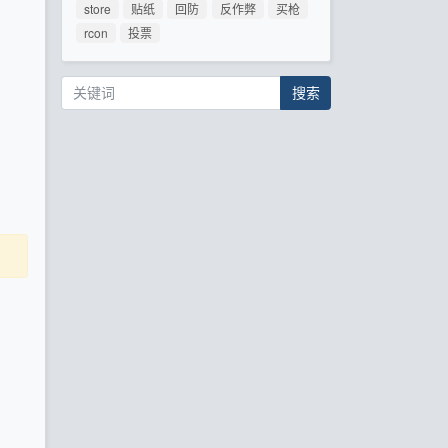
store
贴纸
回防
反作弊
买枪
rcon
投票
搜索