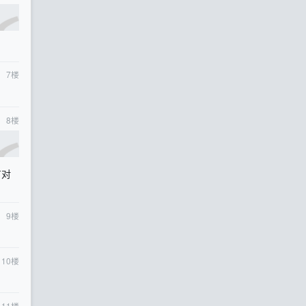
7
楼
8
楼
有对
9
楼
10
楼
11
楼