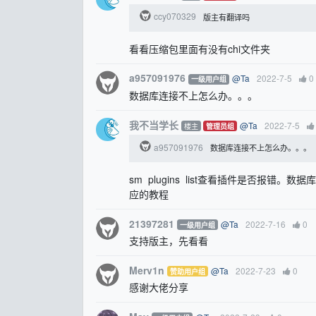
ccy070329
版主有翻译吗
看看压缩包里面有没有chi文件夹
a957091976
@Ta
2022-7-5
0
一级用户组
数据库连接不上怎么办。。。
我不当学长
@Ta
2022-7-5
楼主
管理员组
a957091976
数据库连接不上怎么办。。。
sm plugins list查看插件是否报错
应的教程
21397281
@Ta
2022-7-16
0
一级用户组
支持版主，先看看
Merv1n
@Ta
2022-7-23
0
赞助用户组
感谢大佬分享