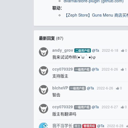
dvarnai/store-plugin (github.com)
联动：
【Zeph Store】Guns Menu 商
最新回复
(
87
)
andy_grov
@Ta
2022-6-18
0
二级用户组
我来试试咋样(●´ω｀●)φ
ccy070329
@Ta
2022-6-26
1
一级用户组
支持版主
blcheVP
@Ta
2022-6-26
0
一级用户组
智齿
ccy070329
@Ta
2022-6-27
0
一级用户组
版主有翻译吗
我不当学长
@Ta
2022-6-28
楼主
管理员组