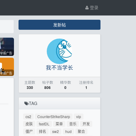
登录
发新帖
举报广告
我不当学长
举报广告
主题数
帖子数
精华数
注册排名
330
806
0
1
TAG
cs2
CounterStrikeSharp
vip
皮肤
fastDL
菜单
音乐
开发
僵尸
排名
sw2
hud
聚合